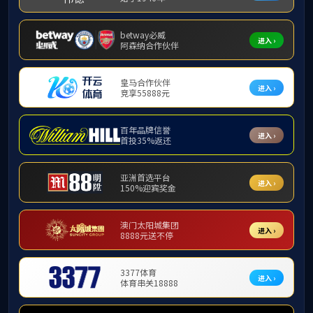
为了更好地传承五四精神，增强青年的
责任感和使命感，发挥先进典型的示范作
用。4月26日，betway必威
举行了
“
逐梦青春
心向党
·安心展行铸辉煌
”纪念
五四运动
104 周
年暨表扬大会，以激发广大团员青年的青春
热情和斗志，营造团员青年奋发向上的浓厚
氛围。集团党委书记、董事长陈宁出席会议
并讲话，集团党委副书记、工会主席赖园园
主持会议。