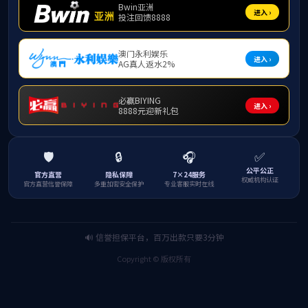
平，助力质量强国建设，9月24日，安发展水务集团事业部
协同安州区市场监管局开展“加强全面质量管理 促进质量强
2025.09.28
国...
MORE
筑牢供水防线 护航科博盛会
第十三届中国（绵阳）科技城国际科技博览会将于9月26日