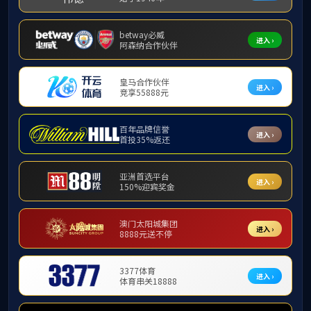
Group Business Department News
加强全面质量管理 促进质量强国建设
为深入贯彻《质量强国建设纲要》，全面提升质量管理水